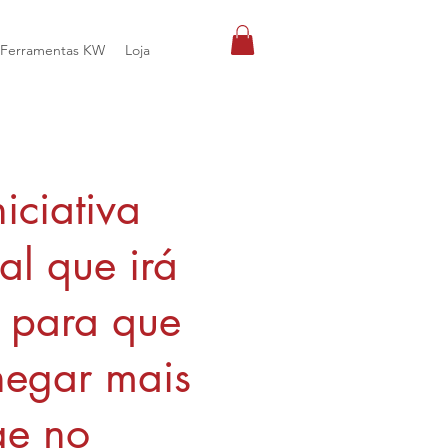
Ferramentas KW
Loja
iciativa
l que irá
e para que
hegar mais
ge no