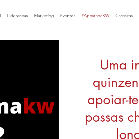
d
Lideranças
Marketing
Eventos
#ApostanaKW
Carreiras
Uma in
quinzena
apoiar-t
possas c
lon