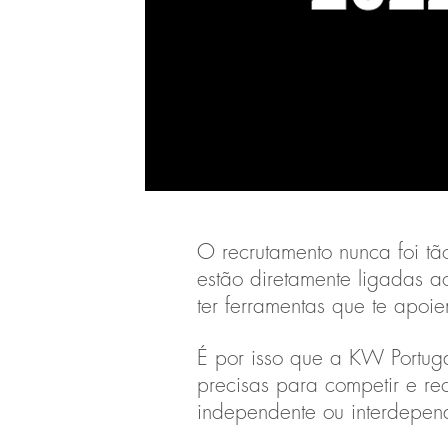
O recrutamento nunca foi t
estão diretamente ligadas a
ter ferramentas que te apoie
É por isso que a KW Portuga
precisas para competir e re
independente ou interdepen