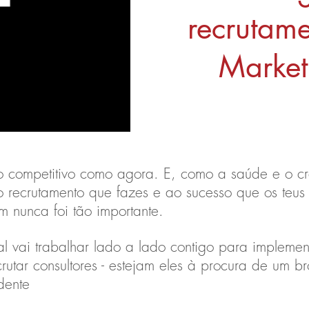
recrutame
Market
ão competitivo como agora. E, como a saúde e o cr
o recrutamento que fazes e ao sucesso que os teus
m nunca foi tão importante.
l vai trabalhar lado a lado contigo para impleme
crutar consultores - estejam eles à procura de um 
dente