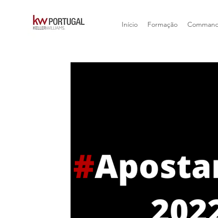
Início
Formação
Comman