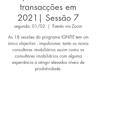
transacções em
2021| Sessão 7
segunda, 01/02
  |  
Evento via Zoom
As 18 sessões do programa IGNITE tem um
único objectivo : impulsionar, tanto os novos
consultores imobiliários assim como os
consultores imobiliários com alguma
experiência a atingir elevados níveis de
produtividade.
Os ingressos não estão à venda
Ver outros eventos
Horário e local
01/02/2021, 14:00 – 15:30