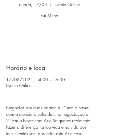
quarta, 17/03
  |  
Evento Online
Rui Mena
O registro está fechado
Ver outros eventos
Horário e local
17/03/2021, 14:00 – 16:00
Evento Online
Negociar tem duas partes: A 1ª tem a haver 
com a ciência à volta de uma negociação a 
2ª tem a haver com Arte.Se queres realmente 
fazer a diferença na tua vida e na vida dos 
teus clientes vem aprender esta Arte caso 