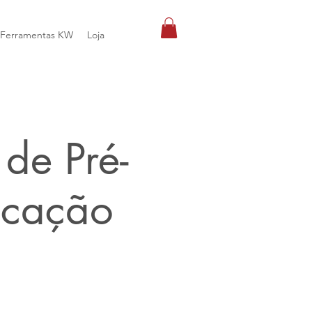
Ferramentas KW
Loja
de Pré-
icação