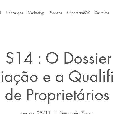
d
Lideranças
Marketing
Eventos
#ApostanaKW
Carreiras
 S14 : O Dossier 
iação e a Qualif
de Proprietários
quarta, 25/11
  |  
Evento via Zoom