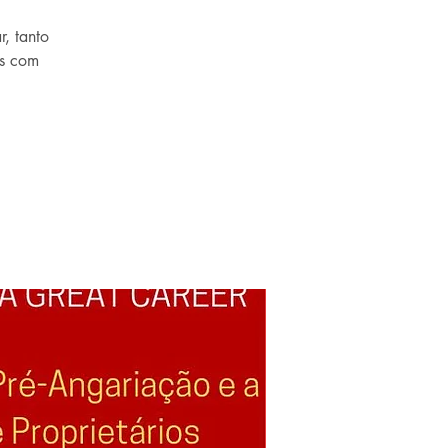
, tanto
os com