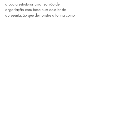
ajuda a estruturar uma reunião de 
angariação com base num dossier de 
apresentação que demonstre a forma como 
nos diferenciamos dos demais players de 
mercado. É a sessão chave para assegurar a 
conclusão do processo de angariação com 
sucesso. Fundamental!
Copie o link para aceder: 
https://us02web.zoom.us/meeting/register/t
ZIqd-6urT4iGdVweDpZZ62pIDYd1cPt59wT
Compartilhe esse evento
©2022, KW Portugal, Todos os direitos reservados