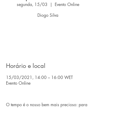
segunda, 15/03
  |  
Evento Online
Diogo Silva
O registro está fechado
Ver outros eventos
Horário e local
15/03/2021, 14:00 – 16:00 WET
Evento Online
O tempo é o nosso bem mais precioso: para 
nós porque quanto mais eficazes formos 
mais transações faremos e para os clientes 
para serem eles a escolher a melhor casa e 
não ficarem com as sobras.