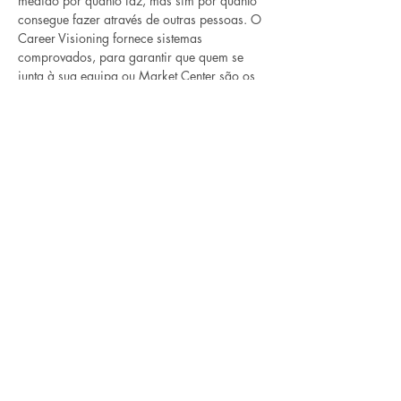
medido por quanto faz, mas sim por quanto 
consegue fazer através de outras pessoas. O 
Career Visioning fornece sistemas 
comprovados, para garantir que quem se 
junta à sua equipa ou Market Center são os 
melhores e mais brilhantes talentos, ajudando-
o a elevar o seu negócio para o próximo 
nível. Este é o primeiro de uma série de 
cursos de treino de liderança projetados 
para capacitá-lo a encontrar, treinar e liderar 
os seus futuros talentos. 
Inscrição por convite.
Compartilhe esse evento
©2022, KW Portugal, Todos os direitos reservados