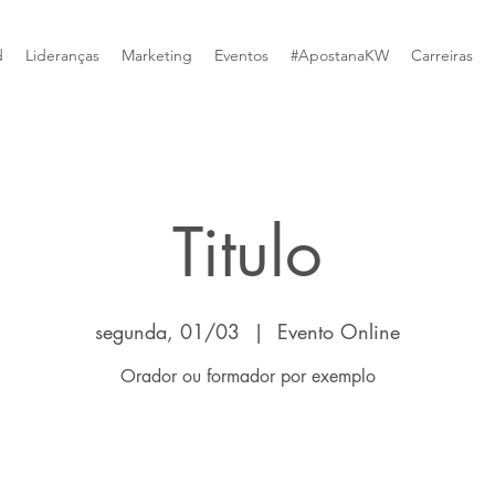
d
Lideranças
Marketing
Eventos
#ApostanaKW
Carreiras
Titulo
segunda, 01/03
  |  
Evento Online
Orador ou formador por exemplo
O registro está fechado