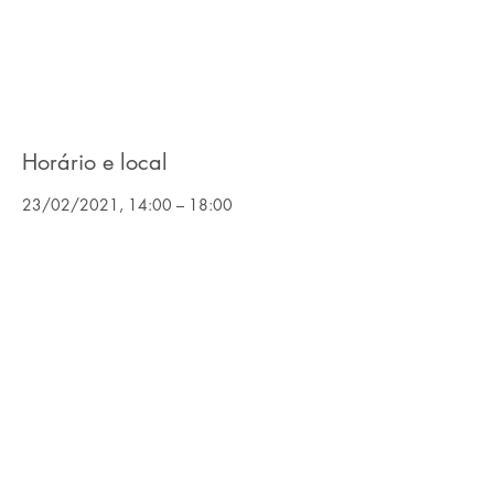
Os ingressos não estão à venda
Ver outros eventos
Horário e local
23/02/2021, 14:00 – 18:00
Evento via Zoom
Compartilhe esse evento
©2022, KW Portugal, Todos os direitos reservados